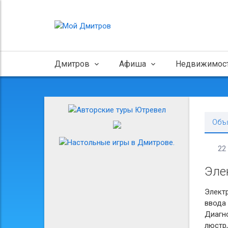
Дмитров
Афиша
Недвижимос
Объ
22
Эле
Элект
ввода 
Диагно
люстр