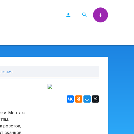
вления
оки. Монтаж
тям.
ж розеток,
от скачков