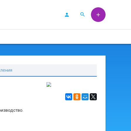
вления
оизводство.