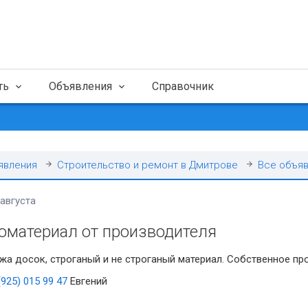
ть
Объявления
Справочник
явления
Строительство и ремонт в Дмитрове
Все объя
 августа
оматериал от производителя
а досок, строганый и не строганый материал. Собственное пр
(925) 015 99 47
Евгений