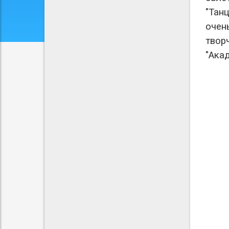
"Тан
очен
твор
"Ака