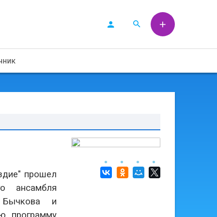
чник
здие" прошел
го ансамбля
а Бычкова и
ую программу