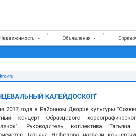
Недвижимость
Объявления
Справо
trov.ru
НЦЕВАЛЬНЫЙ КАЛЕЙДОСКОП"
ая 2017 года в Районном Дворце культуры "Созве
тный концерт Образцового хореографическо
тлячок". Руководитель коллектива Татьян
тмейстер Татьяна Нефедова назвали концертн