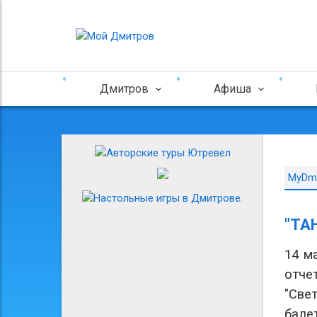
Дмитров
Афиша
MyDmi
"ТА
14 м
отче
"Све
бале