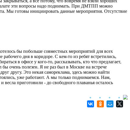
акрываться, а все потому, что вовремя не взяли хороших
 палате эти вопросы надо поднимать. При ДМТПП можно
чета. Мы готовы инициировать данные мероприятия. Отсутствие
хотелось бы побольше совместных мероприятий для всех
 рабочего дня в коридоре. С кем-то из ребят встретились,
аться в офисе у кого-то, рассказывать, кто что предлагает,
 бы очень полезен. Я не раз был в Москве на встрече
 друг другу. Это некая самореклама, здесь можно найти
оялись, уже работают. А мы только поднимаемся. Нам,
 и весла приготовили - до свободного плаванья осталось