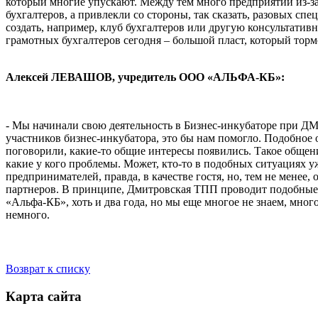
который многие упускают. Между тем много предприятий из-з
бухгалтеров, а привлекли со стороны, так сказать, разовых
создать, например, клуб бухгалтеров или другую консультати
грамотных бухгалтеров сегодня – большой пласт, который торм
Алексей ЛЕВАШОВ, учредитель ООО «АЛЬФА-КБ»:
- Мы начинали свою деятельность в Бизнес-инкубаторе при ДМ
участников бизнес-инкубатора, это бы нам помогло. Подобное о
поговорили, какие-то общие интересы появились. Такое общение
какие у кого проблемы. Может, кто-то в подобных ситуациях у
предпринимателей, правда, в качестве гостя, но, тем не менее
партнеров. В принципе, Дмитровская ТПП проводит подобные в
«Альфа-КБ», хоть и два года, но мы еще многое не знаем, мно
немного.
Возврат к списку
Карта сайта