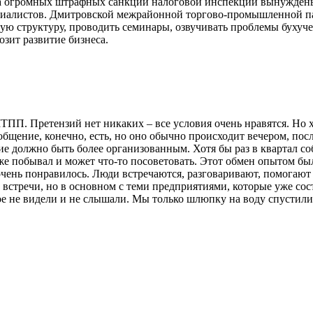
а огромных штрафных санкций налоговой инспекции вынуждены з
 специалистов. Дмитровской межрайонной торгово-промышленной
вную структуру, проводить семинары, озвучивать проблемы буху
озит развитие бизнеса.
ТПП. Претензий нет никаких – все условия очень нравятся. Но 
бщение, конечно, есть, но оно обычно происходит вечером, после
 должно быть более организованным. Хотя бы раз в квартал собир
же побывал и может что-то посоветовать. Этот обмен опытом был
, очень понравилось. Люди встречаются, разговаривают, помогают
стречи, но в основном с теми предприятиями, которые уже сост
гое не видели и не слышали. Мы только шлюпку на воду спустили