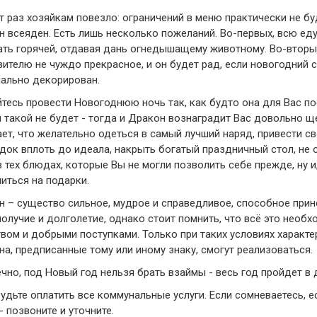
т раз хозяйкам повезло: ограничений в меню практически не буд
 всеяден. Есть лишь несколько пожеланий. Во-первых, всю ед
ать горячей, отдавая дань огнедышащему животному. Во-вторы
ителю не чуждо прекрасное, и он будет рад, если новогодний 
нально декорирован.
тесь провести Новогоднюю ночь так, как будто она для Вас п
 такой не будет - тогда и Дракон вознаградит Вас довольно щ
ет, что желательно одеться в самый лучший наряд, привести с
док вплоть до идеала, накрыть богатый праздничный стол, не 
 тех блюдах, которые Вы не могли позволить себе прежде, ну и,
иться на подарки.
 – существо сильное, мудрое и справедливое, способное прине
олучие и долголетие, однако стоит помнить, что всё это необ
вом и добрыми поступками. Только при таких условиях характе
а, предписанные тому или иному знаку, смогут реализоваться.
чно, под Новый год нельзя брать взаймы - весь год пройдет в 
удьте оплатить все коммунальные услуги. Если сомневаетесь, ес
- позвоните и уточните.