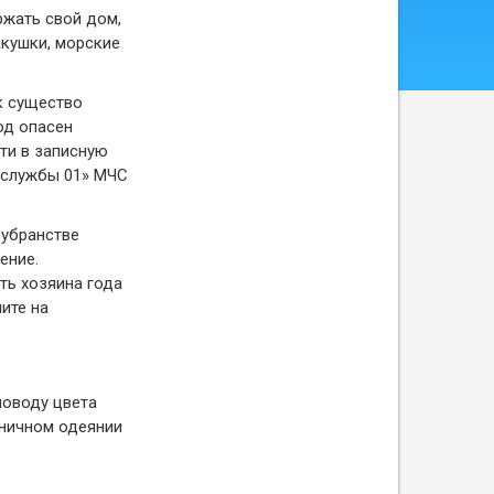
ржать свой дом,
акушки, морские
к существо
од опасен
ти в записную
«службы 01» МЧС
 убранстве
ение.
ть хозяина года
ите на
поводу цвета
дничном одеянии