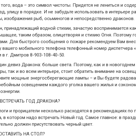
того, вода – это символ чистоты. Придется не лениться и соде
д, улицу в порядке. И не забудьте использовать в интерьере р
ы, изображения рыб, осьминогов и непосредственно драконов.
н, принадлежащий водной стихии, зачастую воспринимается ка
ышащее, таким образом, олицетворяя и стихию Огня. Поэтому г
ами. Для быстрого сообщения о пожаре рекомендуем Вам внес
у вашего мобильного телефона телефонный номер диспетчера 
 в г. Дмитров 8-903-108-40-50.
ин девиз Дракона: больше света. Поэтому, как и в новогоднем
ры, так и во всем интерьере, стоит обратить внимание на освещ
овите мощные энергосберегающие лампы – и Вы будете радова
ребойным освещением каждого уголка вашего жилья и сэконом
оэнергии.
 ВСТРЕЧАТЬ ГОД ДРАКОНА?
оги и прорицатели несколько расходятся в рекомендациях по 
, в котором надо встречать Новый год. Самое главное: в праз
тельно должен присутствовать черный цвет.
ОСТАВИТЬ НА СТОЛ?