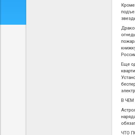
Кроме 
подъез
звезд
Драко
огнед
пожар
книжк
России
Еще од
кварти
Устан
беспе
электр
В ЧЕМ
Астрол
наряда
обяза
ЧТО П