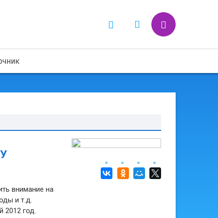
очник
У
ить внимание на
ды и т.д.
 2012 год.