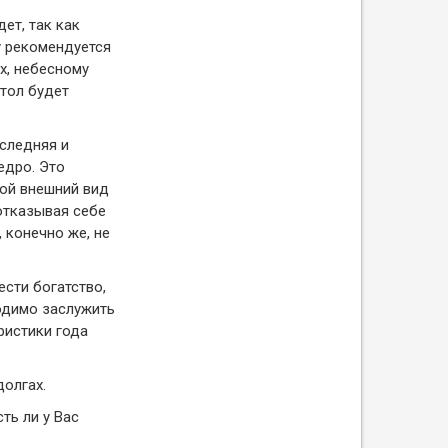
ет, так как
у рекомендуется
х, небесному
стол будет
оследняя и
едро. Это
вой внешний вид
отказывая себе
 конечно же, не
сти богатство,
ходимо заслужить
ристики года
долгах.
ть ли у Вас