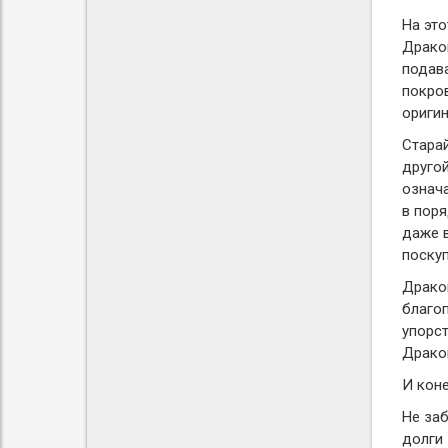
На это
Дракон
подав
покров
ориги
Старай
другой
означа
в поря
даже в
поскуп
Дракон
благоп
упорст
Дракон
И коне
Не заб
долги 