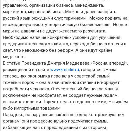
управлению, организации бизнеса, менеджмента,
маркетинга, мерчендайзинга… Можно и далее засорять
русский язык режущими слух терминами… Можно поднять на
неожиданную высоту теоретическую бизнес-мысль… Но все
меры не давали и не дадут желаемого результата.
Необходимо наличие конкретных условий для улучшения
предпринимательского климата, перехода бизнеса из тени в
свет, что невозможно без реформ. А они идут крайне
медленно.
В статье Президента Дмитрия Медведева «Россия, вперед!»,
размещенной на сайте
www.kremlin.ru
, говорится: «Наша
теперешняя экономика переняла у советской самый
тяжёлый порок – она в значительной степени игнорирует
потребности человека. Отечественный бизнес за малым
исключением не изобретает, не создаёт нужные людям
вещи и технологии. Торгует тем, что сделано не им, – сырьём
либо импортными товарами.
Парадокс, но нарушение закона выгодно контролирующим
органам: они профессионально подсчитают суммы,
избавляющие вас от преследований с их стороны.