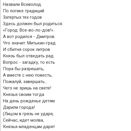
Назвали Всеволод.
По логике традиций
Затертых тех годов
Здесь должен был родиться:
«Город: Все-во-ло-дов!»..
А вот родился - Дмитров.
Что значит: Митькин-град.
И сбитня сорок литров
Князь был отведать рад.
Вопрос - загадку, то есть
Пора бы разрешать,
А вместе с нею повесть,
Пожалуй, завершать...
Чего не зришь на свете!
Князья своим тогда
На день рожденье детям
Дарили города!
(Лицом в грязь не ударя,
Сейчас, идет молва,
Князья младенцам дарят