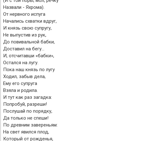
(И с той поры, мол, речку
Назвали - Яхрома).
От нервного испуга
Начались схватки вдруг,
И князь свою супругу,
Не выпустив из рук,
До повивальной бабки,
Доставил на бегу…
И, отсчитавши «бабки»,
Остался на лугу.
Пока наш князь по лугу
Ходил, забыв дела,
Ему его супруга
Взяла и родила.
И тут как раз загадка:
Попробуй, разреши!
Послушай по порядку,
Да только не спеши!
По древним завереньям:
На свет явился плод,
Который от рожденья,