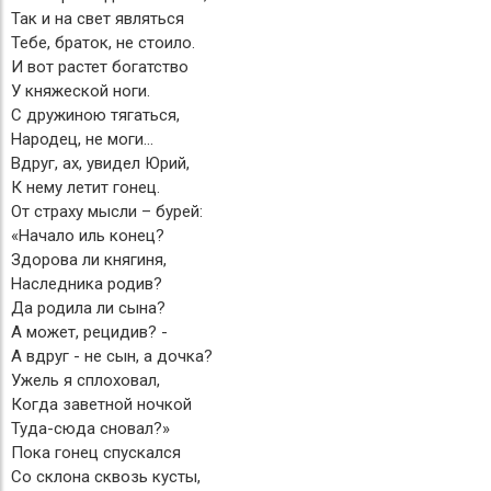
Так и на свет являться
Тебе, браток, не стоило.
И вот растет богатство
У княжеской ноги.
С дружиною тягаться,
Народец, не моги...
Вдруг, ах, увидел Юрий,
К нему летит гонец.
От страху мысли – бурей:
«Начало иль конец?
Здорова ли княгиня,
Наследника родив?
Да родила ли сына?
А может, рецидив? -
А вдруг - не сын, а дочка?
Ужель я сплоховал,
Когда заветной ночкой
Туда-сюда сновал?»
Пока гонец спускался
Со склона сквозь кусты,