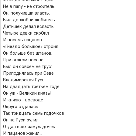
Не в папу - не строитель.
Он, получивши власть,
Был до любви любитель:
Детишек делал всласть.
Четыре девки скрОил
И восемь пацанов.
«Гнездо большое» строил
Он больше без штанов.
При этаком посеве
Был он совсем не трус:
Приподнялась при Севе
Владимирская Русь.
На двадцать третьем годе
Он уж - Великий князь!
И князю - воеводе
Округа отдалась.
Так тридцать семь годочков
Он на Руси рулил.
Отдал всех замуж дочек
И пацанов женил...