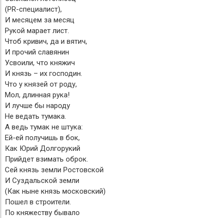
(PR-специалист),
И месяцем за месяц
Рукой марает лист.
Чтоб кривич, да и вятич,
И прочий славянин
Усвоили, что княжич
И князь – их господин.
Что у князей от роду,
Мол, длинная рука!
И лучше бы народу
Не ведать тумака.
А ведь тумак не штука:
Ей-ей получишь в бок,
Как Юрий Долгорукий
Прийдет взимать оброк.
Сей князь земли Ростовской
И Суздальской земли
(Как ныне князь московский)
Пошел в строители.
По княжеству бывало