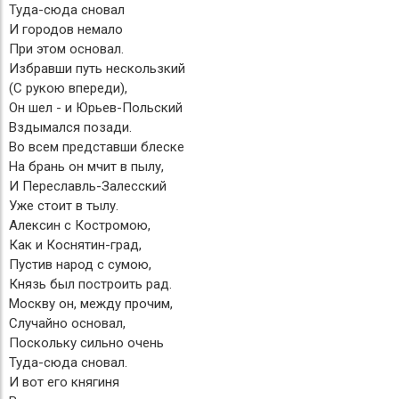
Туда-сюда сновал
И городов немало
При этом основал.
Избравши путь нескользкий
(С рукою впереди),
Он шел - и Юрьев-Польский
Вздымался позади.
Во всем представши блеске
На брань он мчит в пылу,
И Переславль-Залесский
Уже стоит в тылу.
Алексин с Костромою,
Как и Коснятин-град,
Пустив народ с сумою,
Князь был построить рад.
Москву он, между прочим,
Случайно основал,
Поскольку сильно очень
Туда-сюда сновал.
И вот его княгиня