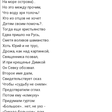
На море острова)...
Но это между прочим,
Что воду зря толочь!
Кто из отцов не хочет
Детям своим помочь?..
Тогда еще христьянство
Едва пришло на Русь,
Сметя волхвов шаманство.
Хоть Юрий и не трус,
Дрожа, как над картинкой,
Священника позвал,
И при крещенье Димкой
Он Севку обозвал.
Второе имя дали,
Свидетельствует сказ.
Чтобы «судьбу не сняли»:
Предотвратили сглаз.
Потом ему «кликуху»
Придумали гуртом:
«Большое»... нет, не ухо -
«Гнездо большое»: дом