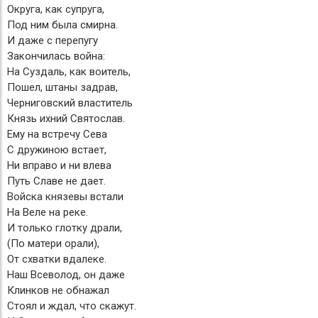
Округа, как супруга,
Под ним была смирна.
И даже с перепугу
Закончилась война:
На Суздаль, как воитель,
Пошел, штаны задрав,
Черниговский властитель
Князь ихний Святослав.
Ему на встречу Сева
С дружиною встает,
Ни вправо и ни влева
Путь Славе не дает.
Войска князевы встали
На Веле на реке.
И только глотку драли,
(По матери орали),
От схватки вдалеке.
Наш Всеволод, он даже
Клинков не обнажал
Стоял и ждал, что скажут.