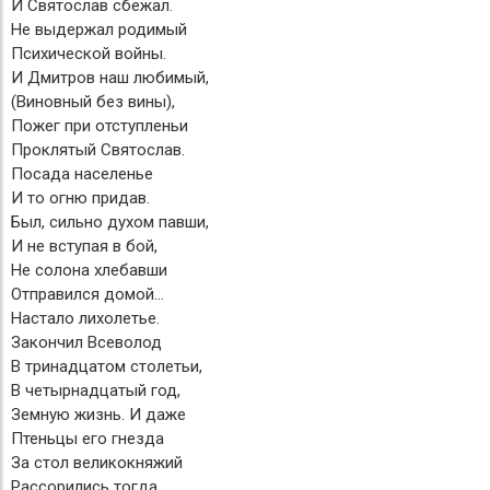
И Святослав сбежал.
Не выдержал родимый
Психической войны.
И Дмитров наш любимый,
(Виновный без вины),
Пожег при отступленьи
Проклятый Святослав.
Посада населенье
И то огню придав.
Был, сильно духом павши,
И не вступая в бой,
Не солона хлебавши
Отправился домой...
Настало лихолетье.
Закончил Всеволод
В тринадцатом столетьи,
В четырнадцатый год,
Земную жизнь. И даже
Птеньцы его гнезда
За стол великокняжий
Рассорились тогда.