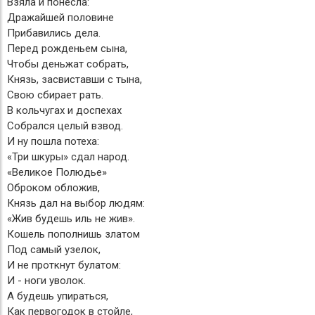
Взяла и понесла:
Дражайшей половине
Прибавились дела.
Перед рожденьем сына,
Чтобы деньжат собрать,
Князь, засвиставши с тына,
Свою сбирает рать.
В кольчугах и доспехах
Собрался целый взвод.
И ну пошла потеха:
«Три шкуры» сдал народ.
«Великое Полюдье»
Оброком обложив,
Князь дал на выбор людям:
«Жив будешь иль не жив».
Кошель пополнишь златом
Под самый узелок,
И не проткнут булатом:
И - ноги уволок.
А будешь упираться,
Как первогодок в стойле,