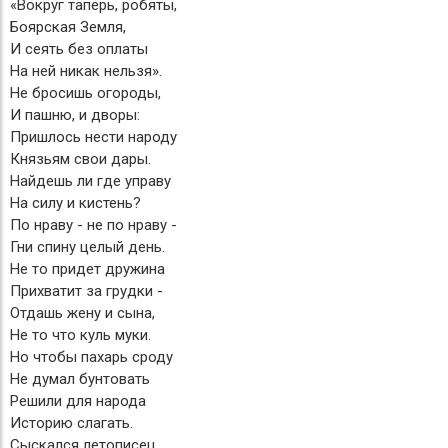
«Вокруг таперь, робяты,
Боярская Земля,
И сеять без оплаты
На ней никак нельзя».
Не бросишь огороды,
И пашню, и дворы:
Пришлось нести народу
Князьям свои дары.
Найдешь ли где управу
На силу и кистень?
По нраву - не по нраву -
Гни спину целый день.
Не то придет дружина
Прихватит за грудки -
Отдашь жену и сына,
Не то что куль муки.
Но чтобы пахарь сроду
Не думал бунтовать
Решили для народа
Историю слагать.
Сыскался летописец