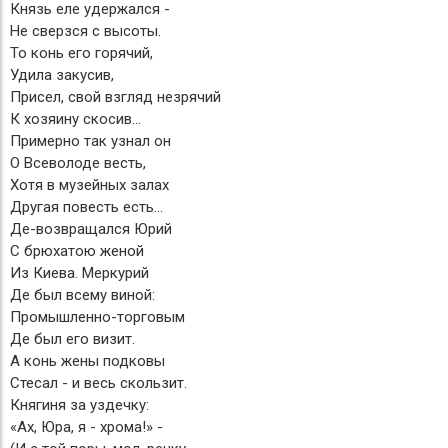
Князь еле удержался -
Не сверзся с высоты.
То конь его горячий,
Удила закусив,
Присел, свой взгляд незрячий
К хозяину скосив…
Примерно так узнал он
О Всеволоде весть,
Хотя в музейных залах
Другая повесть есть…
Де-возвращался Юрий
С брюхатою женой
Из Киева. Меркурий
Де был всему виной:
Промышленно-торговым
Де был его визит.
А конь жены подковы
Стесал - и весь скользит.
Княгиня за уздечку:
«Ах, Юра, я - хрома!» -