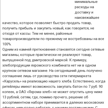
минимальные
расходы на
доставку и
наисвежайшее
качество, которое позволяет быстро продать товар,
получить прибыль и закупить новый, как говорится, не
отходя от кассы. Тем не менее, районные
товаропроизводители по-прежнему не востребованы на все
100%.
Одним из камней преткновения становятся сегодня сетевые
магазины, которые практически не реализуют товар,
выпущенной под дмитровской маркой. К примеру,
хлебопродукции яхромского комбината нет ни в одном
крупном сетевом магазине. На сегодняшний день получено
соглашение лишь от руководства сети гипермаркета
«Карусель» на реализацию нашего хлеба. Естественно, когда
ритейлеры имеют возможность закупать батон по 7 руб. 90
копеек, а ОАО «Яхрома-хлеб» не может опустить цену ниже
13 рублей, сетям, где, помимо прочего, решение об
ассортиментном наборе принимается в далеких московских
офисах, невыгодно работать с нашими поставщиками. С