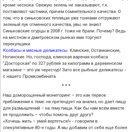
кроме чеснока. Свежую зелень не заказывают, т.к.
поставляют частники, причем сомнительного качества. О
том, что в синьковских теплицах уже тоннами отгружают
зеленый лук отменного качества, увы, не знают.
Синьковские огурцы в 2008 г. тоже не брали. Почему? Ведь
на местном и дмитровском рынках ими торгуют
перекупщики.
Колбасы и мясные деликатесы.
Клинские, Останкинские,
Ногинские. Но, господа, клинская вареная колбаса
"Докторская" по 327 рублей за килограмм в деревенском
магазине – это уж чересчур! Зато все рыбные деликатесы -
с нашего Промкомбината.
* * *
Наш доморощенный мониторинг – это как первое
приближение к теме: не претендует на анализ, но дает пищу
для размышлений – на тему пищи. Как бы нам всем вместе
ее продолжить – чтобы помочь друг другу?
«Хочешь жить – умей вертеться!» - говорили в
спекулятивные 80-е годы. А мы добавим от себя еще более