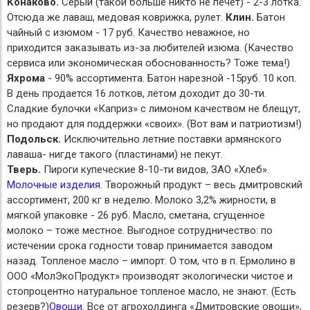
Конаково.
Серый (такой больше никто не печет) - 2-3 лотка.
Отсюда же лаваш, медовая коврижка, рулет.
Клин.
Батон
чайный с изюмом - 17 руб. Качество неважное, но
приходится заказывать из-за любителей изюма. (Качество
сервиса или экономическая обоснованность? Тоже тема!)
Яхрома
- 90% ассортимента. Батон нарезной -15руб. 10 коп.
В день продается 16 лотков, летом доходит до 30-ти.
Сладкие булочки «Каприз» с лимоном качеством не блещут,
но продают для поддержки «своих». (Вот вам и патриотизм!)
Подольск.
Исключительно летние поставки армянского
лаваша- нигде такого (пластинами) не пекут.
Тверь.
Пироги купеческие 8-10-ти видов, ЗАО «Хлеб».
Молочные изделия.
Творожный продукт – весь дмитровский
ассортимент, 200 кг в неделю. Молоко 3,2% жирности, в
мягкой упаковке - 26 руб. Масло, сметана, сгущенное
молоко – тоже местное. Выгодное сотрудничество: по
истечении срока годности товар принимается заводом
назад. Топленое масло – импорт. О том, что в п. Ермолино в
ООО «МолЭкоПродукт» производят экологически чистое и
стопроцентно натуральное топленое масло, не знают. (Есть
резерв?)
Овощи.
Все от агрохолдинга «Дмитровские овощи»,