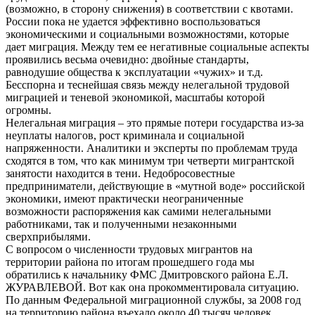
(возможно, в сторону снижения) в соответствии с квотами.
России пока не удается эффективно воспользоваться
экономическими и социальными возможностями, которые
дает миграция. Между тем ее негативные социальные аспекты
проявились весьма очевидно: двойные стандарты,
равнодушие общества к эксплуатации «чужих» и т.д.
Бесспорна и теснейшая связь между нелегальной трудовой
миграцией и теневой экономикой, масштабы которой
огромны.
Нелегальная миграция – это прямые потери государства из-за
неуплаты налогов, рост криминала и социальной
напряженности. Аналитики и эксперты по проблемам труда
сходятся в том, что как минимум три четверти мигрантской
занятости находится в тени. Недобросовестные
предприниматели, действующие в «мутной воде» российской
экономики, имеют практически неограниченные
возможности распоряжения как самими нелегальными
работниками, так и полученными незаконными
сверхприбылями.
С вопросом о численности трудовых мигрантов на
территории района по итогам прошедшего года мы
обратились к начальнику ФМС Дмитровского района Е.Л.
ЖУРАВЛЕВОЙ. Вот как она прокомментировала ситуацию.
По данным Федеральной миграционной службы, за 2008 год
на территорию района въехало около 40 тысяч человек.