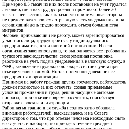
Примерно 8,5 тысяч из них после постановки на учет трудятся
легально, где и как трудоустроены и проживают более 30
тысяч – неизвестно, так как зачастую принимающая сторона
не предоставляет вовремя отрывную часть уведомления, и на
сегодняшний день трудно проследить отъезд большинства
мигрантов.
Человек, прибывающий не работу, может зарегистрироваться
у частного лица, трудоустроиться у индивидуального
предпринимателя, в тои или иной организации. И если
организация законопослушна, то выполняются все требования
трудового законодательства: своевременная постановка
работника на учет, подача уведомления в налоговую службу, в
ФМС, заключение трудового договора, снятие с учета при
отъезде человека домой. Но так поступают далеко не все
предприятия и организации.
Принимая на работу граждан других государств, работодатель
должен полностью за них отвечать, создав приемлемые
условия проживания и труда, решив насущные бытовые
вопросы, а при отъезде вовремя рассчитать, способствуя
отправке с вокзала или аэропорта.
Районная миграционная служба неоднократно обращала
внимание работодателей, высказывалась и на Совете
директоров о том, что при отъезде человека необходимо снять
его с учета, и наоборот, по приезде в течение трех дней
принимающая сторона обязана поставить гостя на учет.