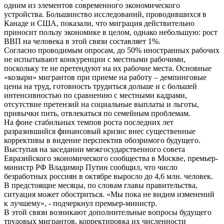
одним из элементов современного экономического
устройства. Большинство исследований, проводившихся в
Канаде и США, показали, что миграция действительно
приносит пользу экономике в целом, однако небольшую: рост
ВВП на человека в этой связи составляет 1%.
Согласно проводимым опросам, до 50% иностранных рабочих
не испытывают конкуренции с местными рабочими,
поскольку те не претендуют на их рабочие места. Основные
«козыри» мигрантов при приеме на работу – демпинговые
цены на труд, готовность трудиться дольше и с большей
интенсивностью по сравнению с местными кадрами,
отсутствие претензий на социальные выплаты и льготы,
привычки пить, отвлекаться по семейным проблемам.
На фоне стабильных темпов роста последних лет
разразившийся финансовый кризис внес существенные
коррективы в видение перспектив обозримого будущего.
Выступая на заседании межгосударственного совета
Евразийского экономического сообщества в Москве, премьер-
министр РФ Владимир Путин сообщил, что число
безработных россиян в октябре выросло до 4,6 млн. человек.
В предстоящие месяцы, по словам главы правительства,
ситуация может обостриться. «Мы пока не видим изменений
к лучшему», - подчеркнул премьер-министр.
В этой связи возникают дополнительные вопросы будущего
трудовых мигрантов, корректировка их численности