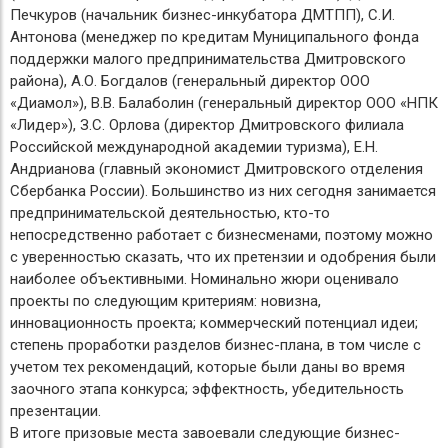
Печкуров (начальник бизнес-инкубатора ДМТПП), С.И.
Антонова (менеджер по кредитам Муниципального фонда
поддержки малого предпринимательства Дмитровского
района), А.О. Богдалов (генеральный директор ООО
«Диамол»), В.В. Балаболин (генеральный директор ООО «НПК
«Лидер»), З.С. Орлова (директор Дмитровского филиала
Российской международной академии туризма), Е.Н.
Андрианова (главный экономист Дмитровского отделения
Сбербанка России). Большинство из них сегодня занимается
предпринимательской деятельностью, кто-то
непосредственно работает с бизнесменами, поэтому можно
с уверенностью сказать, что их претензии и одобрения были
наиболее объективными. Номинально жюри оценивало
проекты по следующим критериям: новизна,
инновационность проекта; коммерческий потенциал идеи;
степень проработки разделов бизнес-плана, в том числе с
учетом тех рекомендаций, которые были даны во время
заочного этапа конкурса; эффектность, убедительность
презентации.
В итоге призовые места завоевали следующие бизнес-