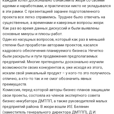
каждый хотел досконально ознакомить жюри со своими
идеями и наработками, и практически никто не укладывался
в эти рамки. С презентацией заранее подготовленного
проекта все легко справились. Труднее было отвечать на
существенные, а временами и каверзные вопросы жюри.
Как раз во время данных дискуссий и были выявлены
основные минусы и плюсы работ.
Один из насущных вопросов, который как раз в меньшей
степени был проработан авторами проектов, касался
кадрового обеспечения планируемого бизнеса. Нечетко
были раскрыты и пути продвижения предполагаемых
предприятий. Многие претенденты досконально изучили
возможности своих конкурентов и, уже исходя из этого,
искали свой уникальный продукт – у кого-то это получилось
отлично, а кто-то так и не смог обозначить явных
преимуществ.
Комиссия, перед которой авторы бизнес-планов защищали
свои проекты, состояла из членов экспертного совета
бизнес-инкубатора ДМТПП, а также руководителей малых
предприятий района. В жюри вошли И.Е. Белянин
(заместитель генерального директора ДМТПП), Д.И.