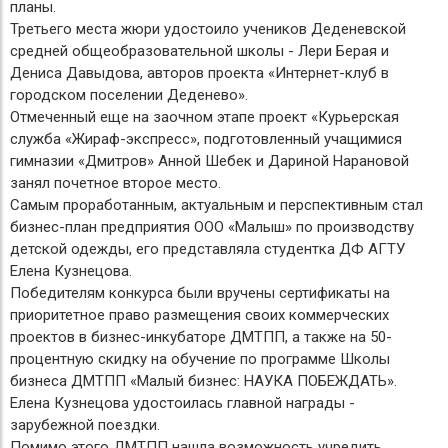
планы.
Третьего места жюри удостоило учеников Деденевской
средней общеобразовательной школы - Лери Берая и
Дениса Давыдова, авторов проекта «Интернет-клуб в
городском поселении Деденево».
Отмеченный еще на заочном этапе проект «Курьерская
служба «Жираф-экспресс», подготовленный учащимися
гимназии «Дмитров» Анной Шебек и Дариной Нарановой
занял почетное второе место.
Самым проработанным, актуальным и перспективным стал
бизнес-план предприятия ООО «Малыш» по производству
детской одежды, его представляла студентка ДФ АГТУ
Елена Кузнецова.
Победителям конкурса были вручены сертификаты на
приоритетное право размещения своих коммерческих
проектов в бизнес-инкубаторе ДМТПП, а также на 50-
процентную скидку на обучение по программе Школы
бизнеса ДМТПП «Малый бизнес: НАУКА ПОБЕЖДАТЬ».
Елена Кузнецова удостоилась главной награды -
зарубежной поездки.
Помимо этого ДМТПП нашла возможность учредить