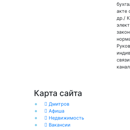
бухга
акте 
др./ 
элек
закон
норма
Руков
индив
связи
канал
Карта сайта
Дмитров
Афиша
Недвижимость
Вакансии