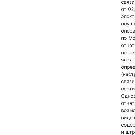
связи
от 02
элект
осуще
опера
по Мо
отчет
перех
элект
опред
(наст
связи
серти
Одно
отчет
возмо
виде 
содер
и штр