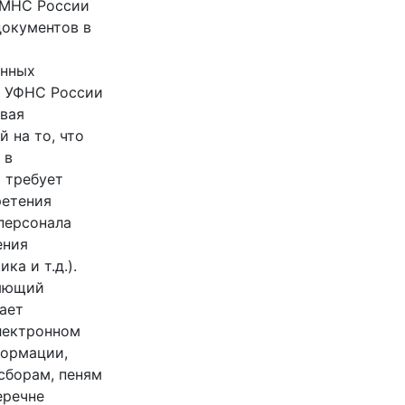
 МНС России
документов в
и
анных
е УФНС России
овая
 на то, что
 в
 требует
ретения
персонала
ения
а и т.д.).
ляющий
ает
лектронном
формации,
сборам, пеням
еречне