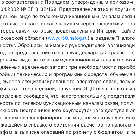
 в соответствии с Порядком, утвержденным приказом
.04.2002 № БГ-3-32/169. Представление этих и других 
ронном виде по телекоммуникационным каналам связ
ствляется налогоплательщиком через специализиров
торов связи, которые представлены на Интернет-сайт
сковской области (
www.r50.nalog.ru
) в разделе “Налог
ность”. Обращаем внимание руководителей организаций
од на представление налоговых деклараций (расчетов)
ронном виде по телекоммуникационным каналам связи
еленных временных затрат: при необходимости приоб
ройки) технических и программных средств, обучения 
, выбора специализированного оператора связи, получ
фиката ключа подписи, получения ЭЦП налогоплательщик
временно сообщаем, что налогоплательщик, представ
ность по телекоммуникационным каналам связи, получ
жность неограниченного круглосуточного доступа в э
к своим персонифицированным данным /получение ин
жащейся в справке о состоянии расчетов по налогам, 
афам, в выписке операций по расчету с бюджетом, в п