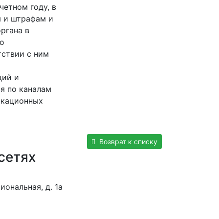
четном году, в
м и штрафам и
органа в
о
тствии с ним
ций и
я по каналам
икационных
Возврат к списку
сетях
иональная, д. 1а