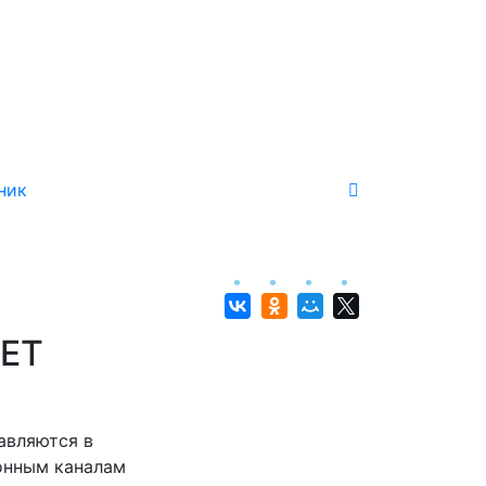
ник
ЕТ
авляются в
онным каналам