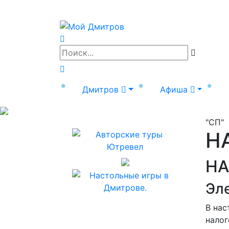
Дмитров
Афиша
"СП"
Н
НА
Эл
В нас
налог