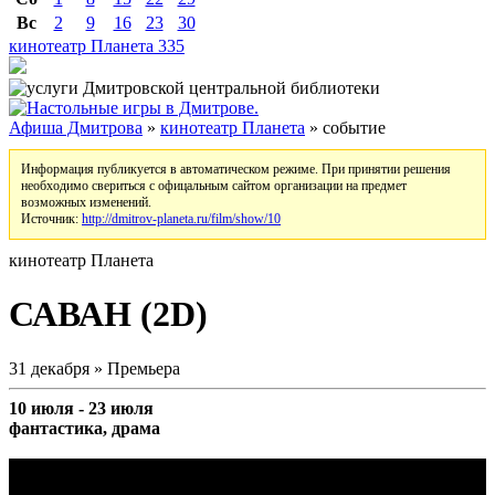
Вс
2
9
16
23
30
кинотеатр Планета
335
Афиша Дмитрова
»
кинотеатр Планета
» событие
Информация публикуется в автоматическом режиме. При принятии решения
необходимо свериться с офицальным сайтом организации на предмет
возможных изменений.
Источник:
http://dmitrov-planeta.ru/film/show/10
кинотеатр Планета
САВАН (2D)
31 декабря » Премьера
10 июля - 23 июля
фантастика, драма