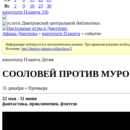
Вс
2
9
16
23
30
кинотеатр Планета
336
Афиша Дмитрова
»
кинотеатр Планета
» событие
Информация публикуется в автоматическом режиме. При принятии решения необход
Источник:
http://dmitrov-planeta.ru/film/show/5
кинотеатр Планета
Детям
СООЛОВЕЙ ПРОТИВ МУРОМ
31 декабря » Премьера
22 мая - 11 июня
фантастика, приключения, фэнтези