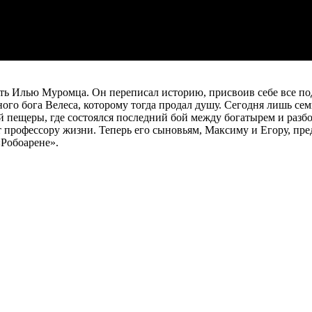
 Илью Муромца. Он переписал историю, присвоив себе все подв
го бога Велеса, которому тогда продал душу. Сегодня лишь семь
ой пещеры, где состоялся последний бой между богатырем и раз
профессору жизни. Теперь его сыновьям, Максиму и Егору, пред
Робоарене».