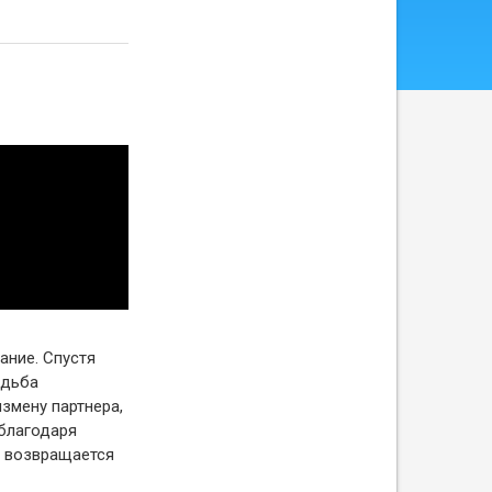
ание. Спустя
удьба
змену партнера,
 благодаря
— возвращается