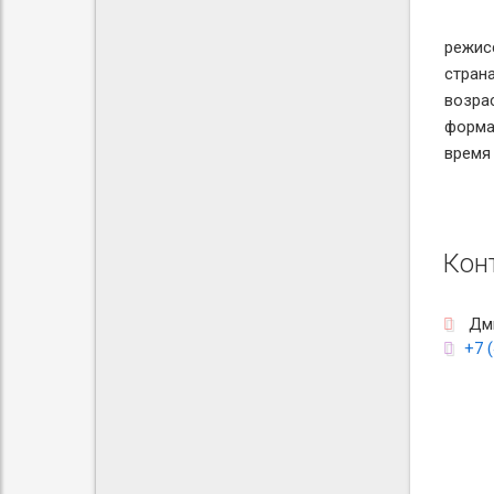
режис
стран
возра
форма
время
Кон
Дми
+7 