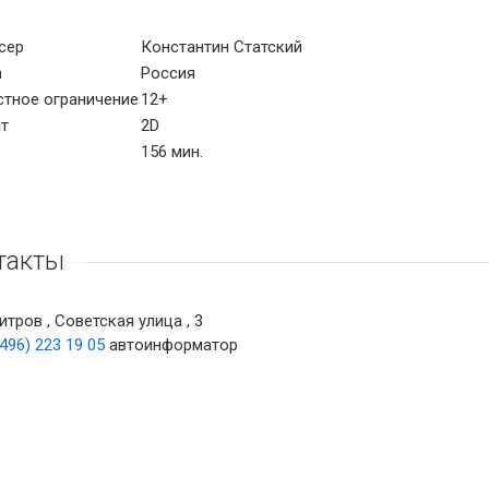
сер
Константин Статский
а
Россия
стное ограничение
12+
т
2D
156 мин.
такты
тров , Советская улица , 3
(496) 223 19 05
автоинформатор