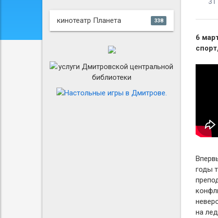
31
кинотеатр Планета
338
6 март
спорт
Впервы
годы т
препо
конфл
невер
на лед