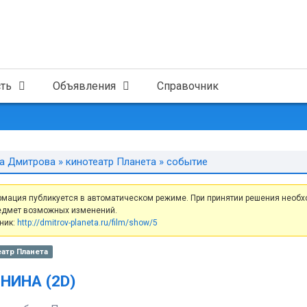
ть
Объявления
Справочник
а Дмитрова
»
кинотеатр Планета
» событие
мация публикуется в автоматическом режиме. При принятии решения необх
едмет возможных изменений.
ник:
http://dmitrov-planeta.ru/film/show/5
атр Планета
НИНА (2D)