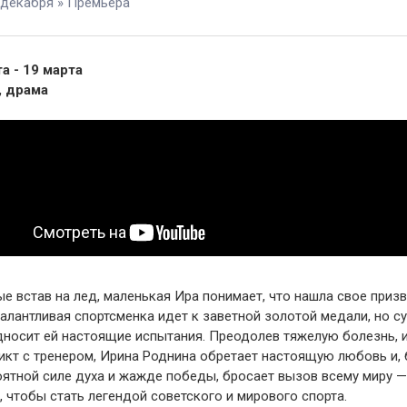
 декабря » Премьера
а - 19 марта
, драма
е встав на лед, маленькая Ира понимает, что нашла свое призв
алантливая спортсменка идет к заветной золотой медали, но с
дносит ей настоящие испытания. Преодолев тяжелую болезнь, и
икт с тренером, Ирина Роднина обретает настоящую любовь и,
оятной силе духа и жажде победы, бросает вызов всему миру 
, чтобы стать легендой советского и мирового спорта.