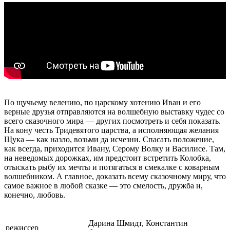
По щучьему велению, по царскому хотению Иван и его
верные друзья отправляются на волшебную выставку чудес со
всего сказочного мира — других посмотреть и себя показать.
На кону честь Тридевятого царства, а исполняющая желания
Щука — как назло, возьми да исчезни. Спасать положение,
как всегда, приходится Ивану, Серому Волку и Василисе. Там,
на неведомых дорожках, им предстоит встретить Колобка,
отыскать рыбу их мечты и потягаться в смекалке с коварным
волшебником. А главное, доказать всему сказочному миру, что
самое важное в любой сказке — это смелость, дружба и,
конечно, любовь.
Дарина Шмидт, Константин
режиссер