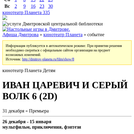
Вс
2
9
16
23
30
кинотеатр Планета
335
Афиша Дмитрова
»
кинотеатр Планета
» событие
Информация публикуется в автоматическом режиме. При принятии решения
необходимо свериться с офицальным сайтом организации на предмет
возможных изменений.
Источник:
http://dmitrov-planeta.ru/film/show/8
кинотеатр Планета
Детям
ИВАН ЦАРЕВИЧ И СЕРЫЙ
ВОЛК 6 (2D)
31 декабря » Премьера
26 декабря - 15 января
мультфильм, приключения, фэнтези