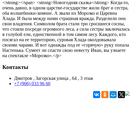
</strong></span> <strong>Новогодняя сказка</strong> Когда-то,
очень давно, в одном царстве-государстве жили брат и сестра,
оба волшебники-зимние. А звали их Морозко и Царевна
Хлада. И была между ними страшная вражда. Разделили они
свои владения. Символом брата стали три сросшиеся сосны,
что стояли посреди огромного леса, а сила сестры заключалась
в голубой ели, единственной в том самом лесу. Каждого, кто
посягал на ее территорию, суровая Хлада околдовывала
своими чарами. И вот однажды под ее «горячую» руку попала
Настенька. Сумеет ли спасти свою невесту Иван, вы узнаете
на спектакле «Морозко».</p>
Контакты
Дмитров , Загорская улица , 64 , 3 этаж
+7 (906) 033 96 60