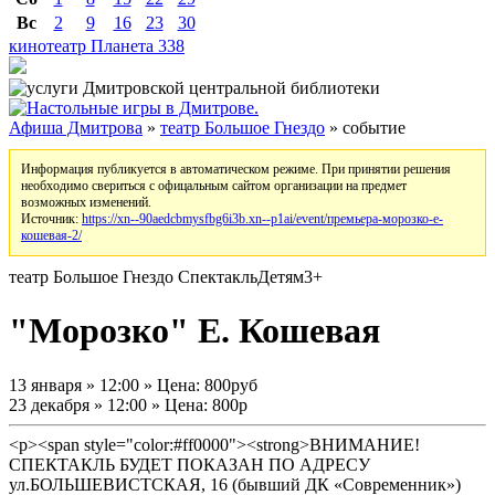
Вс
2
9
16
23
30
кинотеатр Планета
338
Афиша Дмитрова
»
театр Большое Гнездо
» событие
Информация публикуется в автоматическом режиме. При принятии решения
необходимо свериться с офицальным сайтом организации на предмет
возможных изменений.
Источник:
https://xn--90aedcbmysfbg6i3b.xn--p1ai/event/премьера-морозко-е-
кошевая-2/
театр Большое Гнездо
Спектакль
Детям
3+
"Морозко" Е. Кошевая
13 января » 12:00 » Цена: 800руб
23 декабря » 12:00 » Цена: 800р
<p><span style="color:#ff0000"><strong>ВНИМАНИЕ!
СПЕКТАКЛЬ БУДЕТ ПОКАЗАН ПО АДРЕСУ
ул.БОЛЬШЕВИСТСКАЯ, 16 (бывший ДК «Современник»)