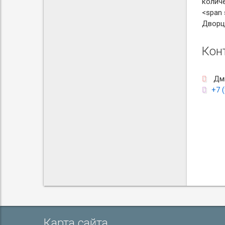
количе
<span 
Дворц
Кон
Дми
+7 
Карта сайта