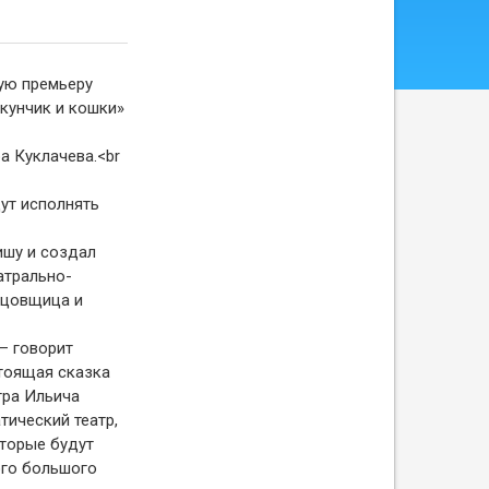
ую премьеру
кунчик и кошки»
а Куклачева.<br
ут исполнять
ишу и создал
атрально-
нцовщица и
– говорит
стоящая сказка
тра Ильича
тический театр,
оторые будут
ого большого