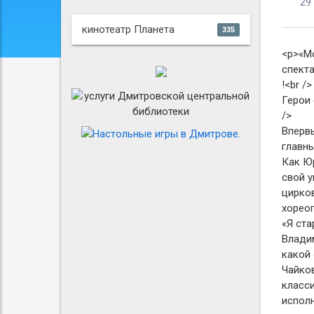
29
кинотеатр Планета
335
<p>«М
спекта
!<br />
Герои 
/>
Вперв
главны
Как Ю
свой у
цирко
хореог
«Я ст
Владим
какой
Чайков
класси
исполн