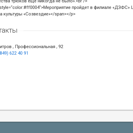
ства трюков еще никогда не было».<br />
style="color:#ff0004">Мероприятие пройдет в филиале «ДЗФС»
а культуры «Созвездие»</span></p>
такты
тров , Профессиональная , 92
(849) 622 40 91