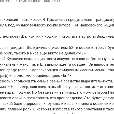
 октября » 18:30 » Цена: 1000-1800
осковский театр кошек В. Куклачёва» представляет грандиозн
кля, под музыку великого композитора П.И. Чайковского, «Щел
спектакля «Щелкунчик и кошки» – хвостатые артисты Владимир
ые вы увидите Щелкунчика с участием 50-ти кошек которые буд
е роли, такого в мире еще никто не делал.<br />
рий Куклачев искал в цирковом искусстве свою собственную н
никальный жанр, так и Владимир ищет и создает. Он вырос в те
вой среде (папа – дрессировщик с мировым именем, мама – та
раф) и продолжил семейное дело.<br />
араюсь использовать самые разные средства выразительности, 
ир. – Например, наш спектакль «Щелкунчик и кошки» – это на
 ее видел Гофман. Но без музыки величайшего композитора Пе
ского сложно представить это произведение. Это будет драма
ческий балет, цирковая клоунада и кошечки, много кошечек к
ять главные роли. В истории искусства такого сочетания и так