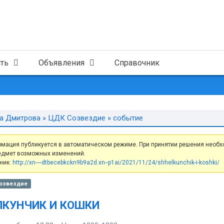
ть
Объявления
Справочник
а Дмитрова
»
ЦДК Созвездие
» событие
мация публикуется в автоматическом режиме. При принятии решения необх
едмет возможных изменений.
ник:
http://xn----dtbecebkckn9b9a2d.xn--p1ai/2021/11/24/shhelkunchik-i-koshki/
озвездие
КУНЧИК И КОШКИ