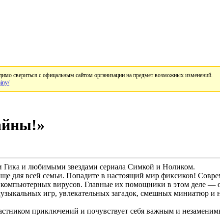
имо свериться с офицальным сайтом организации на предмет возможных изменений.
jny/
айны!»
и Гика и любимыми звездами сериала Симкой и Ноликом.
е для всей семьи. Попадите в настоящий мир фиксиков! Соврем
компьютерных вирусов. Главные их помощники в этом деле — о
з музыкальных игр, увлекательных загадок, смешных миниатюр и
частником приключений и почувствует себя важным и незаменим