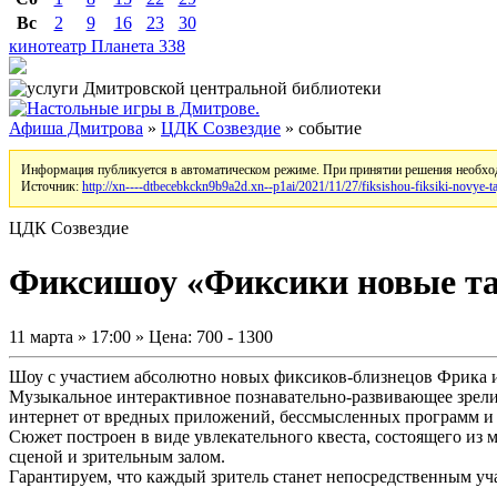
Вс
2
9
16
23
30
кинотеатр Планета
338
Афиша Дмитрова
»
ЦДК Созвездие
» событие
Информация публикуется в автоматическом режиме. При принятии решения необход
Источник:
http://xn----dtbecebkckn9b9a2d.xn--p1ai/2021/11/27/fiksishou-fiksiki-novye-ta
ЦДК Созвездие
Фиксишоу «Фиксики новые т
11 марта » 17:00 » Цена: 700 - 1300
Шоу с участием абсолютно новых фиксиков-близнецов Фрика 
Музыкальное интерактивное познавательно-развивающее зрелищ
интернет от вредных приложений, бессмысленных программ и 
Сюжет построен в виде увлекательного квеста, состоящего и
сценой и зрительным залом.
Гарантируем, что каждый зритель станет непосредственным у