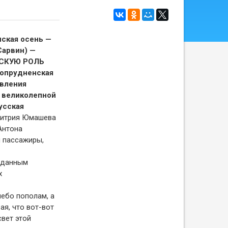
ская осень —
Сарвин) —
СКУЮ РОЛЬ
гопрудненская
вления
с великолепной
усская
митрия Юмашева
Антона
 пассажиры,
иданным
х
небо пополам, а
ая, что вот-вот
свет этой