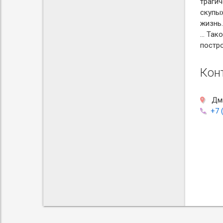
трагич
скупы
жизнь.
… Тако
постро
Кон
Дми
+7 