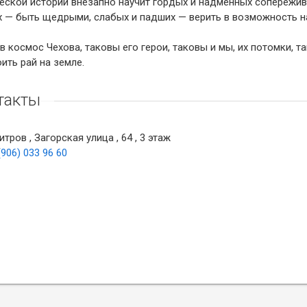
еской истории внезапно научит гордых и надменных сопережив
х — быть щедрыми, слабых и падших — верить в возможность н
в космос Чехова, таковы его герои, таковы и мы, их потомки, т
ить рай на земле.
такты
тров , Загорская улица , 64 , 3 этаж
(906) 033 96 60