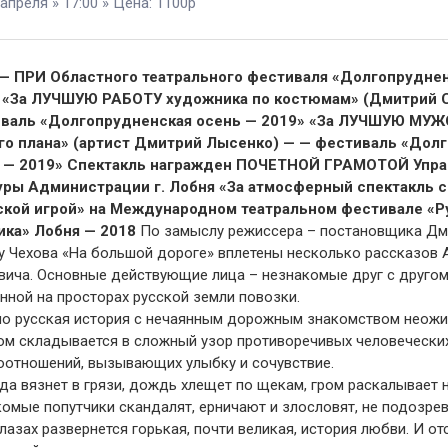
 апреля » 17:00 » Цена: 1100р
— ПРИ Областного театрального фестиваля «Долгопруднен
«За ЛУЧШУЮ РАБОТУ художника по костюмам» (Дмитрий 
валь «Долгопрудненская осень — 2019»
«За ЛУЧШУЮ МУЖ
го плана» (артист Дмитрий Лысенко) — — фестиваль «Дол
 — 2019»
Спектакль награжден ПОЧЕТНОЙ ГРАМОТОЙ Упра
уры Администрации г. Лобня «За атмосферный спектакль 
ской игрой» на Международном театральном фестивале «Р
ика» Лобня — 2018
По замыслу режиссера – постановщика Д
су Чехова «На большой дороге» вплетены несколько рассказов 
вича. Основные действующие лица – незнакомые друг с другом
нной на просторах русской земли повозки.
но русская история с нечаянным дорожным знакомством неож
ом складывается в сложный узор противоречивых человечески
оотношений, вызывающих улыбку и сочувствие.
а вязнет в грязи, дождь хлещет по щекам, гром раскалывает 
омые попутчики скандалят, ерничают и злословят, не подозрев
глазах развернется горькая, почти великая, история любви. И от