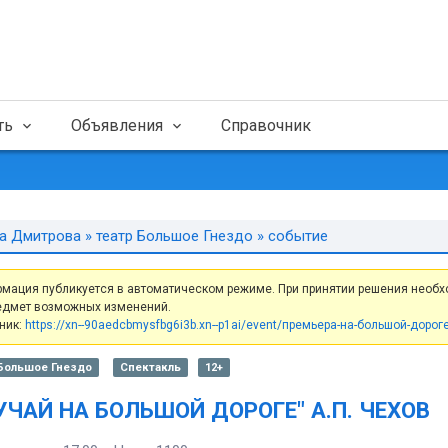
ть
Объявления
Справочник
а Дмитрова
»
театр Большое Гнездо
» событие
мация публикуется в автоматическом режиме. При принятии решения необх
едмет возможных изменений.
ник:
https://xn--90aedcbmysfbg6i3b.xn--p1ai/event/премьера-на-большой-дороге
 Большое Гнездо
Спектакль
12+
УЧАЙ НА БОЛЬШОЙ ДОРОГЕ" А.П. ЧЕХОВ