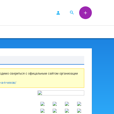
одимо свериться с офицальным сайтом организации
-а-п-чехов/