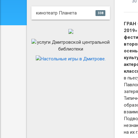
30
кинотеатр Планета
338
ГРАН 
2019»
фести
второ
осень
культ
актер
класс
в пье
Павло
затеря
Типич
образ
взаим
Подвод
незнак
на их 